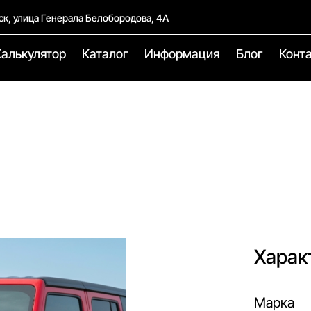
ск, улица Генерала Белобородова, 4А
Калькулятор
Каталог
Информация
Блог
Конт
Харак
Марка