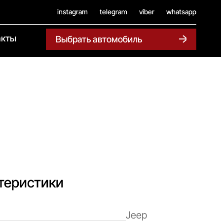
instagram
telegram
viber
whatsapp
акты
Выбрать автомобиль
теристики
Jeep