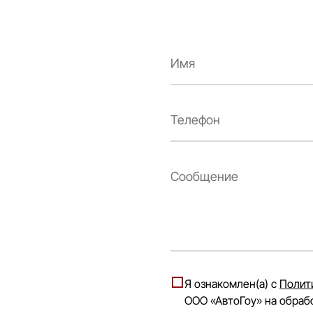
Я ознакомлен(а) с
Полит
ООО «АвтоГоу» на обраб