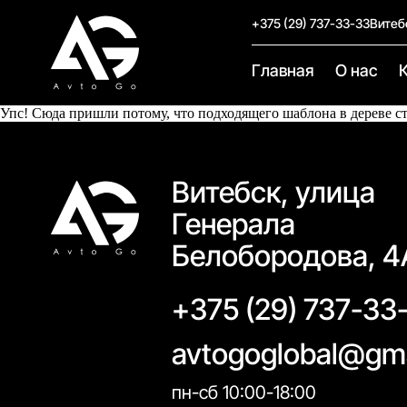
+375 (29) 737-33-33
Витеб
Главная
О нас
Упс! Сюда пришли потому, что подходящего шаблона в дереве с
Витебск, улица
Генерала
Белобородова, 4
+375 (29) 737-33
avtogoglobal@gm
пн-сб 10:00-18:00