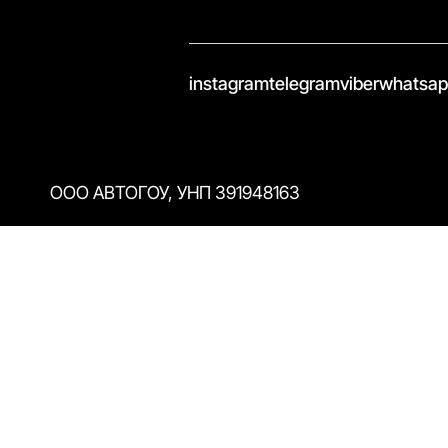
//
instagram
telegram
viber
whatsa
ООО АВТОГОУ, УНП 391948163