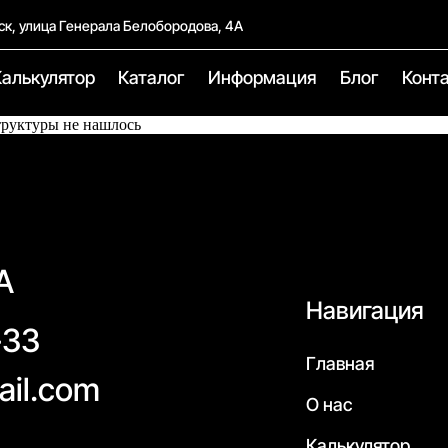
ск, улица Генерала Белобородова, 4А
Калькулятор
Каталог
Информация
Блог
Конт
труктуры не нашлось
А
Навигация
-33
Главная
ail.com
О нас
Калькулятор