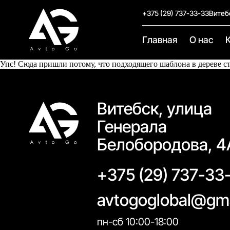
+375 (29) 737-33-33
Витеб
Главная
О нас
Упс! Сюда пришли потому, что подходящего шаблона в дереве с
Витебск, улица
Генерала
Белобородова, 4
+375 (29) 737-33
avtogoglobal@gm
пн-сб 10:00-18:00