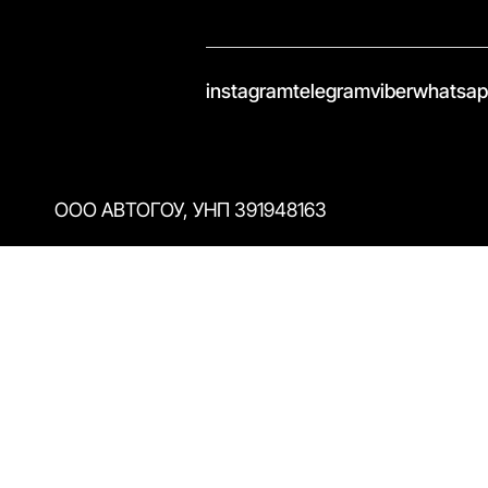
//
instagram
telegram
viber
whatsa
ООО АВТОГОУ, УНП 391948163