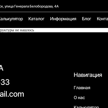
ск, улица Генерала Белобородова, 4А
Калькулятор
Каталог
Информация
Блог
Конт
труктуры не нашлось
А
Навигация
-33
Главная
ail.com
О нас
Калькулятор