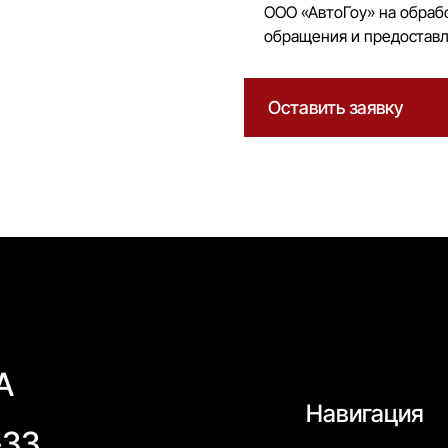
ООО «АвтоГоу» на обраб
обращения и предоставл
Оставить заявку
А
Навигация
-33