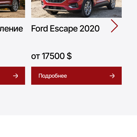
оление
Ford Escape 2020
Fo
п
от 17500 $
от
Подробнее