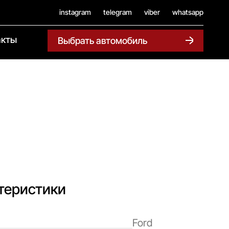
instagram
telegram
viber
whatsapp
акты
Выбрать автомобиль
теристики
Ford