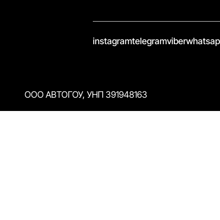
//
instagram
telegram
viber
whatsa
ООО АВТОГОУ, УНП 391948163