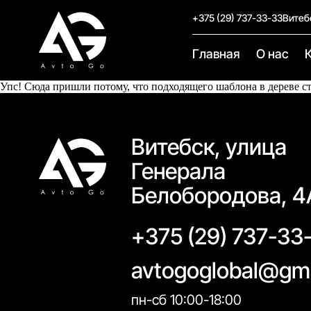
+375 (29) 737-33-33
Витеб
Главная
О нас
Упс! Сюда пришли потому, что подходящего шаблона в дереве с
Витебск, улица
Генерала
Белобородова, 4
+375 (29) 737-33
avtogoglobal@gm
пн-сб 10:00-18:00