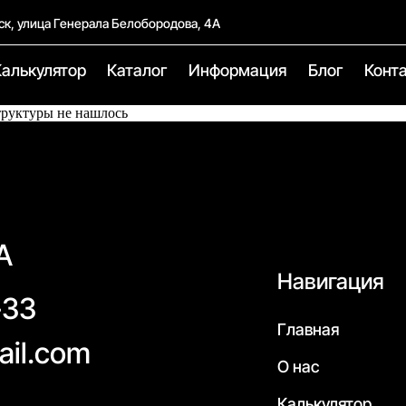
ск, улица Генерала Белобородова, 4А
Калькулятор
Каталог
Информация
Блог
Конт
труктуры не нашлось
А
Навигация
-33
Главная
ail.com
О нас
Калькулятор