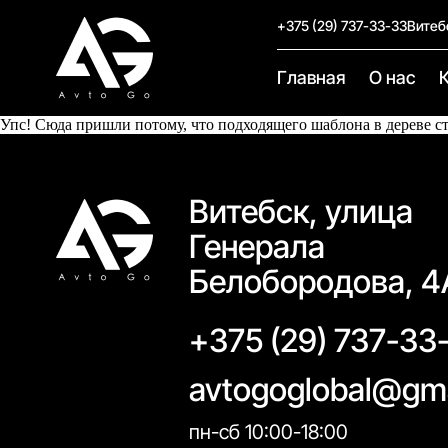
+375 (29) 737-33-33
Витеб
Главная
О нас
Упс! Сюда пришли потому, что подходящего шаблона в дереве с
Витебск, улица
Генерала
Белобородова, 4
+375 (29) 737-33
avtogoglobal@gm
пн-сб 10:00-18:00