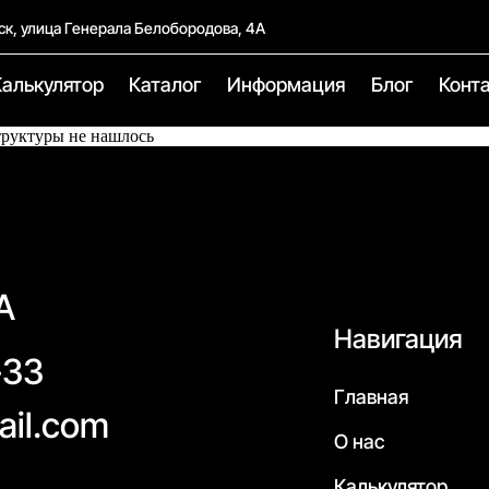
ск, улица Генерала Белобородова, 4А
Калькулятор
Каталог
Информация
Блог
Конт
труктуры не нашлось
А
Навигация
-33
Главная
ail.com
О нас
Калькулятор