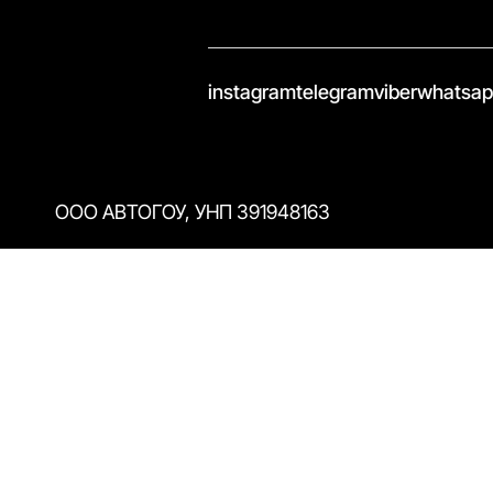
//
instagram
telegram
viber
whatsa
ООО АВТОГОУ, УНП 391948163