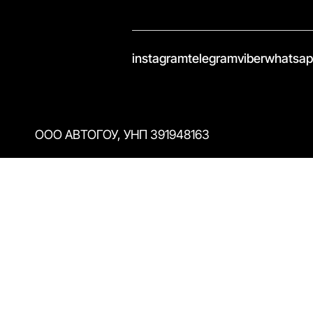
//
instagram
telegram
viber
whatsa
ООО АВТОГОУ, УНП 391948163