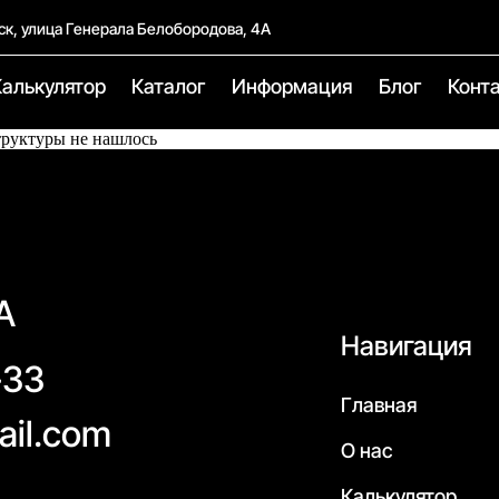
ск, улица Генерала Белобородова, 4А
Калькулятор
Каталог
Информация
Блог
Конт
труктуры не нашлось
А
Навигация
-33
Главная
ail.com
О нас
Калькулятор