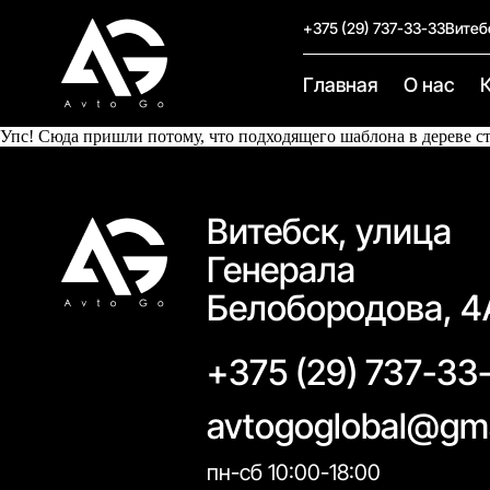
+375 (29) 737-33-33
Витеб
Главная
О нас
Упс! Сюда пришли потому, что подходящего шаблона в дереве с
Витебск, улица
Генерала
Белобородова, 4
+375 (29) 737-33
avtogoglobal@gm
пн-сб 10:00-18:00