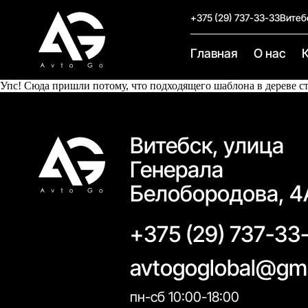
+375 (29) 737-33-33
Витеб
Главная
О нас
Упс! Сюда пришли потому, что подходящего шаблона в дереве с
Витебск, улица
Генерала
Белобородова, 4
+375 (29) 737-33
avtogoglobal@gm
пн-сб 10:00-18:00