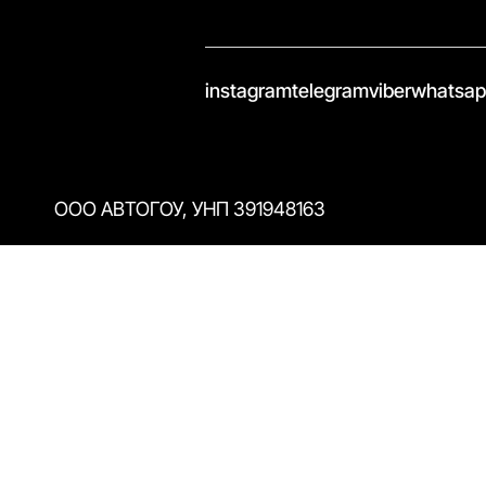
//
instagram
telegram
viber
whatsa
ООО АВТОГОУ, УНП 391948163