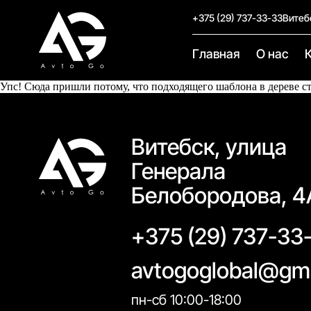
+375 (29) 737-33-33
Витеб
Главная
О нас
Упс! Сюда пришли потому, что подходящего шаблона в дереве с
Витебск, улица
Генерала
Белобородова, 4
+375 (29) 737-33
avtogoglobal@gm
пн-сб 10:00-18:00