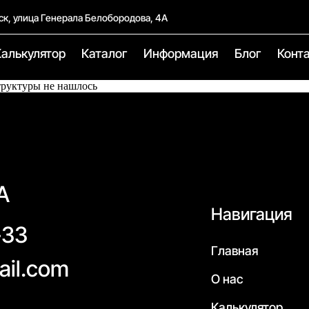
ск, улица Генерала Белобородова, 4А
Калькулятор
Каталог
Информация
Блог
Конт
труктуры не нашлось
А
Навигация
-33
Главная
ail.com
О нас
Калькулятор