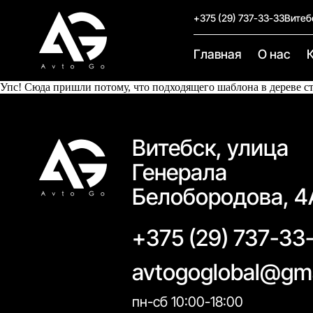
+375 (29) 737-33-33
Витеб
Главная
О нас
Упс! Сюда пришли потому, что подходящего шаблона в дереве с
Витебск, улица
Генерала
Белобородова, 4
+375 (29) 737-33
avtogoglobal@gm
пн-сб 10:00-18:00