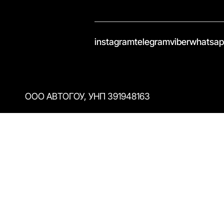
//
instagram
telegram
viber
whatsa
ООО АВТОГОУ, УНП 391948163