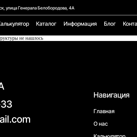
ск, улица Генерала Белобородова, 4А
Калькулятор
Каталог
Информация
Блог
Конт
труктуры не нашлось
А
Навигация
-33
Главная
ail.com
О нас
Калькулятор