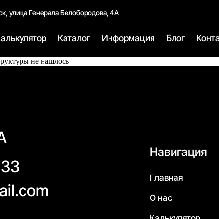
ск, улица Генерала Белобородова, 4А
Калькулятор
Каталог
Информация
Блог
Конт
труктуры не нашлось
А
Навигация
-33
Главная
ail.com
О нас
Калькулятор