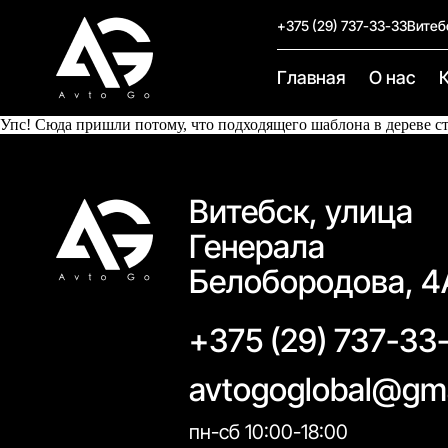
+375 (29) 737-33-33
Витеб
Главная
О нас
Упс! Сюда пришли потому, что подходящего шаблона в дереве с
Витебск, улица
Генерала
Белобородова, 4
+375 (29) 737-33
avtogoglobal@gm
пн-сб 10:00-18:00