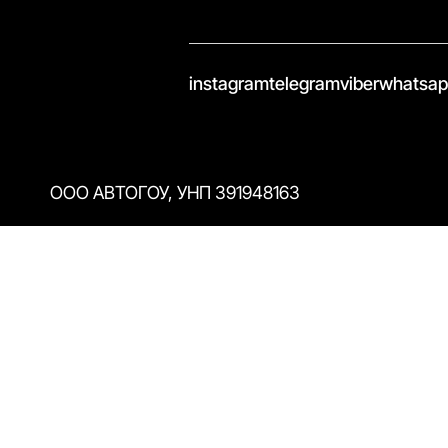
//
instagram
telegram
viber
whatsa
ООО АВТОГОУ, УНП 391948163