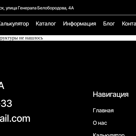
ск, улица Генерала Белобородова, 4А
Калькулятор
Каталог
Информация
Блог
Конт
труктуры не нашлось
А
Навигация
-33
Главная
ail.com
О нас
Калькулятор