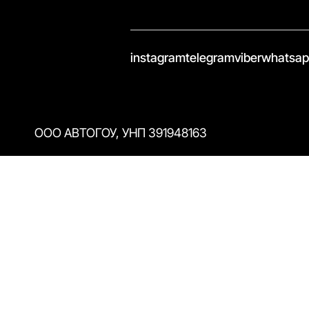
//
instagram
telegram
viber
whatsa
ООО АВТОГОУ, УНП 391948163