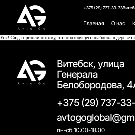
+375 (29) 737-33-33
Витеб
Главная
О нас
Упс! Сюда пришли потому, что подходящего шаблона в дереве с
Витебск, улица
Генерала
Белобородова, 4
+375 (29) 737-33
avtogoglobal@gm
пн-сб 10:00-18:00