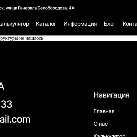
ск, улица Генерала Белобородова, 4А
Калькулятор
Каталог
Информация
Блог
Конт
труктуры не нашлось
А
Навигация
-33
Главная
ail.com
О нас
Калькулятор