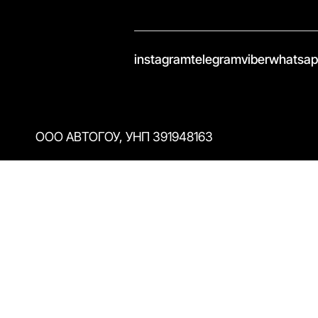
//
instagram
telegram
viber
whatsa
ООО АВТОГОУ, УНП 391948163