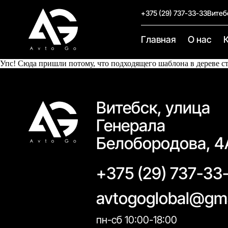
+375 (29) 737-33-33
Витеб
Главная
О нас
Упс! Сюда пришли потому, что подходящего шаблона в дереве с
Витебск, улица
Генерала
Белобородова, 4
+375 (29) 737-33
avtogoglobal@gm
пн-сб 10:00-18:00